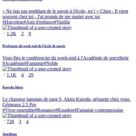
« Ne fais pas semblant de le savoir à l'école, toi ! » Chiot - Il vient
souvent chez toi - J'ai promis de me marier avec toi
#
Harceleur
#
Ami d'enfance
#
Vanilla
1.2K
2
9
Professeur du week-end de l'école de magie
Vous êtes le conférencier du week-end à l'Académie de sorcellerie
#
Académie
#
Fantaisie
#
Noble
1.1K
4
29
Kuroda Akira
Le chasseur japonais de rang S, Akira Kuroda, séjourne chez vous.
Gémeaux 2.5 Pro
#
Vivre ensemble
#
Romance
#
Kuudere
#
Fantaisie contemporaine
728
3
4
Angélique