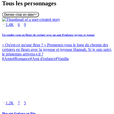
Tous les personnages
Dernier chat en date
1.4K
6
9
Un rendez-vous en fleurs de cerisier avec un ami d'enfance joyeux et joueur
« Qu'est-ce qu'une fleur ? » Promenez-vous le long du chemin des
cerisiers en fleurs avec la joyeuse et joyeuse Hannah. Si je suis suivi,
le printemps arrivera-t-il ?
#
Amis
#
Romance
#
Ami d'enfance
#
Vanilla
1.2K
7
5
Mon ami d'enfance est Iljin