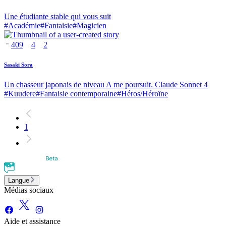
Une étudiante stable qui vous suit
#
Académie
#
Fantaisie
#
Magicien
409
4
2
Sasaki Sora
Un chasseur japonais de niveau A me poursuit. Claude Sonnet 4
#
Kuudere
#
Fantaisie contemporaine
#
Héros/Héroïne
1
Langue
Médias sociaux
Aide et assistance