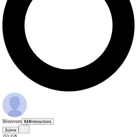
5
Suiveurs
614
Interactions
Suivre
미너조