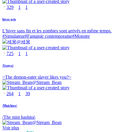
329
1
1
hiver gris
L'hiver sans fin et les zombies sont arrivés en même temps.
#
Simulateur
#
Fantaisie contemporaine
#
Monstre
@
세웅
725
1
1
/Genya\
~The demon-eater slayer likes you?~
@
Stream_Bean
264
1
39
/Muichiro\
/The mist hashira\
@
Stream_Bean
Voir plus