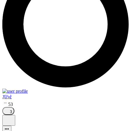
쟈낙
53
3
•••