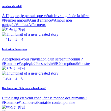
coucher de soleil
À l'époque, je pensais que c'était le vrai goût de la bière.
#
Premier amour
#
Ami d'enfance
#
Amour non
partagé
#
Vanilla
#
Affectueux
@
마담
413
3
4
Invitation du serpent
Accepteriez-vous l'invitation d'un serpent inconnu ?
#
Romance
#
espiègle
#
Possessivité
#
Rédemption
#
Monstre
@
쟈낙
202
2
6
Des humains ! Sois mon subordonné !
Little King est venu conquérir le monde des humains !
#
Romance
#
Tsundere
#
Fantaisie contemporaine
@
빵집