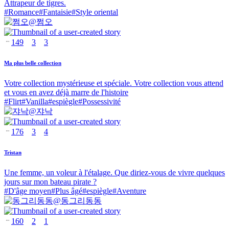
Attrapeur de tigres.
#
Romance
#
Fantaisie
#
Style oriental
@
쩜오
149
3
3
Ma plus belle collection
Votre collection mystérieuse et spéciale. Votre collection vous attend
et vous en avez déjà marre de l'histoire
#
Flirt
#
Vanilla
#
espiègle
#
Possessivité
@
쟈낙
176
3
4
Tristan
Une femme, un voleur à l'étalage. Que diriez-vous de vivre quelques
jours sur mon bateau pirate ?
#
D'âge moyen
#
Plus âgé
#
espiègle
#
Aventure
@
동그리동동
160
2
1