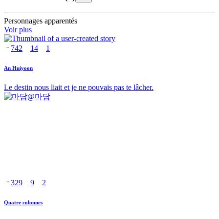
Personnages apparentés
Voir plus
742
14
1
An Huiyoon
Le destin nous liait et je ne pouvais pas te lâcher.
@
마담
329
9
2
Quatre colonnes