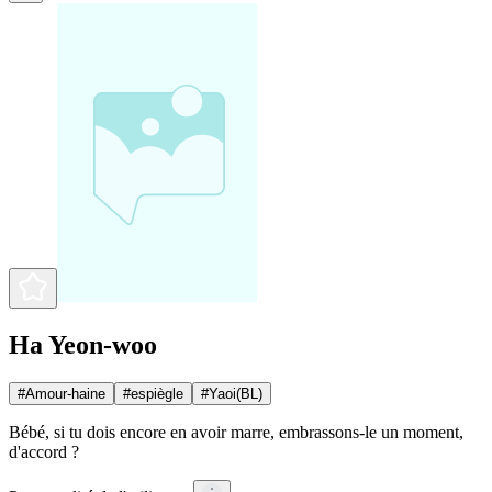
Ha Yeon-woo
#
Amour-haine
#
espiègle
#
Yaoi(BL)
Bébé, si tu dois encore en avoir marre, embrassons-le un moment,
d'accord ?