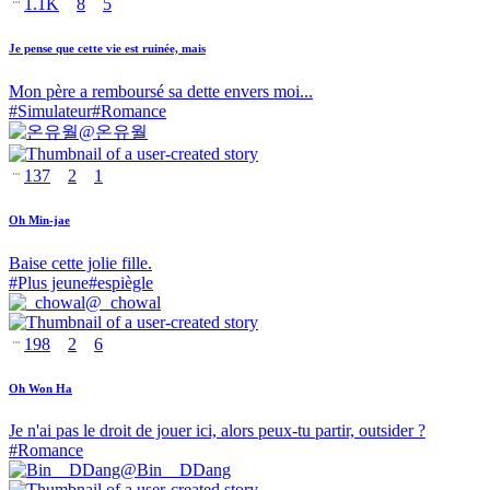
1.1K
8
5
Je pense que cette vie est ruinée, mais
Mon père a remboursé sa dette envers moi...
#
Simulateur
#
Romance
@
온유월
137
2
1
Oh Min-jae
Baise cette jolie fille.
#
Plus jeune
#
espiègle
@
_chowal
198
2
6
Oh Won Ha
Je n'ai pas le droit de jouer ici, alors peux-tu partir, outsider ?
#
Romance
@
Bin__DDang