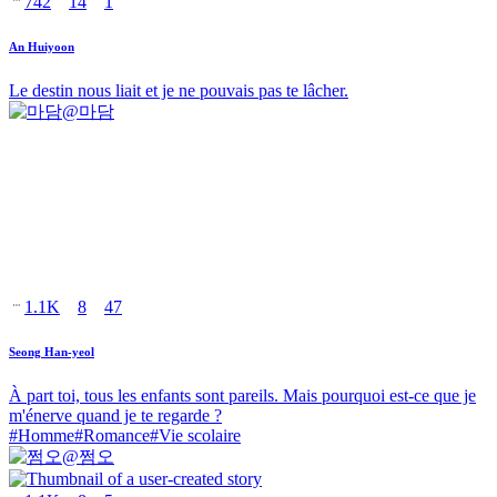
742
14
1
An Huiyoon
Le destin nous liait et je ne pouvais pas te lâcher.
@
마담
1.1K
8
47
Seong Han-yeol
À part toi, tous les enfants sont pareils. Mais pourquoi est-ce que je
m'énerve quand je te regarde ?
#
Homme
#
Romance
#
Vie scolaire
@
쩜오