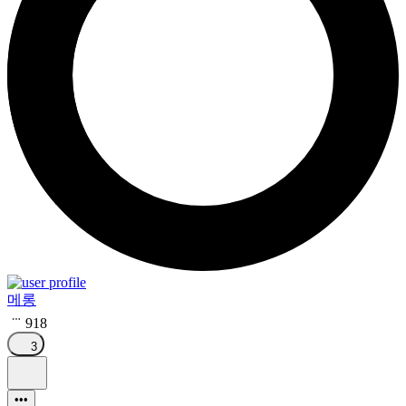
메롱
918
3
•••