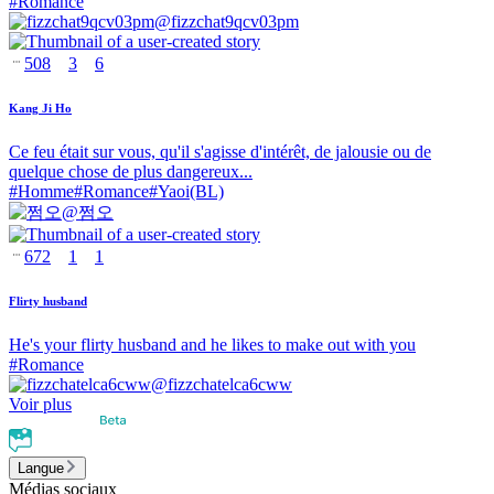
#
Romance
@
fizzchat9qcv03pm
508
3
6
Kang Ji Ho
Ce feu était sur vous, qu'il s'agisse d'intérêt, de jalousie ou de
quelque chose de plus dangereux...
#
Homme
#
Romance
#
Yaoi(BL)
@
쩜오
672
1
1
Flirty husband
He's your flirty husband and he likes to make out with you
#
Romance
@
fizzchatelca6cww
Voir plus
Langue
Médias sociaux