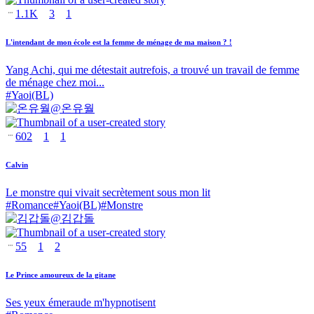
1.1K
3
1
L'intendant de mon école est la femme de ménage de ma maison ? !
Yang Achi, qui me détestait autrefois, a trouvé un travail de femme
de ménage chez moi...
#
Yaoi(BL)
@
온유월
602
1
1
Calvin
Le monstre qui vivait secrètement sous mon lit
#
Romance
#
Yaoi(BL)
#
Monstre
@
김갑돌
55
1
2
Le Prince amoureux de la gitane
Ses yeux émeraude m'hypnotisent