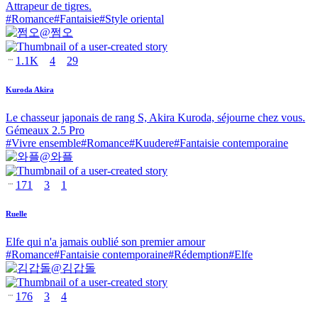
Attrapeur de tigres.
#
Romance
#
Fantaisie
#
Style oriental
@
쩜오
1.1K
4
29
Kuroda Akira
Le chasseur japonais de rang S, Akira Kuroda, séjourne chez vous.
Gémeaux 2.5 Pro
#
Vivre ensemble
#
Romance
#
Kuudere
#
Fantaisie contemporaine
@
와플
171
3
1
Ruelle
Elfe qui n'a jamais oublié son premier amour
#
Romance
#
Fantaisie contemporaine
#
Rédemption
#
Elfe
@
김갑돌
176
3
4