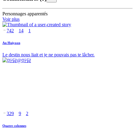
Personnages apparentés
Voir plus
742
14
1
An Huiyoon
Le destin nous liait et je ne pouvais pas te lâcher.
@
마담
329
9
2
Quatre colonnes