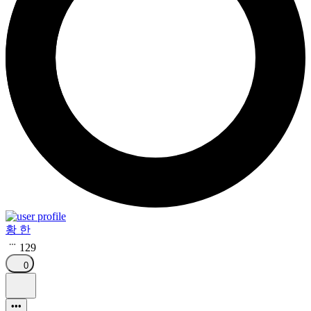
황 한
129
0
•••