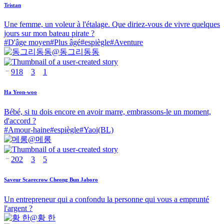
Tristan
Une femme, un voleur à l'étalage. Que diriez-vous de vivre quelques
jours sur mon bateau pirate ?
#
D'âge moyen
#
Plus âgé
#
espiègle
#
Aventure
@
동그리동동
918
3
1
Ha Yeon-woo
Bébé, si tu dois encore en avoir marre, embrassons-le un moment,
d'accord ?
#
Amour-haine
#
espiègle
#
Yaoi(BL)
@
메롱
202
3
5
Saveur Scarecrow Cheong Bun Jaboro
Un entrepreneur qui a confondu la personne qui vous a emprunté
l'argent ?
@
황 한