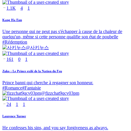
1.1K
4
1
Kang Ha Eun
Une personne qui ne peut pas s'échapper à cause de la chaleur de
quelqu'un, même si cette personne qualifie son état de poubelle
#
Rédemption
@
사키누스
161
0
1
Zuko : Le Prince exilé de la Nation du Feu
Prince banni qui cherche à regagner son honneur.
#
Romance
#
Fantaisie
@
fizzchat9qcv03pm
24
1
1
Laurence Turner
He confesses his sins, and you say forgiveness as always.