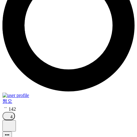
쩜오
142
4
•••