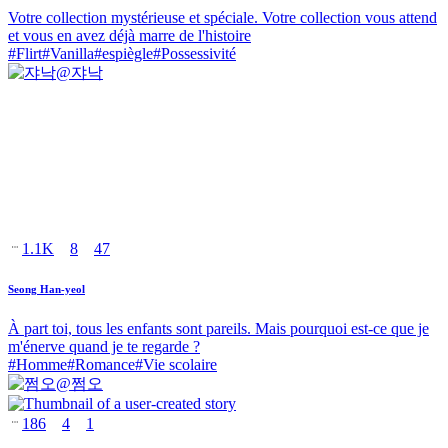
Votre collection mystérieuse et spéciale. Votre collection vous attend
et vous en avez déjà marre de l'histoire
#
Flirt
#
Vanilla
#
espiègle
#
Possessivité
@
쟈낙
1.1K
8
47
Seong Han-yeol
À part toi, tous les enfants sont pareils. Mais pourquoi est-ce que je
m'énerve quand je te regarde ?
#
Homme
#
Romance
#
Vie scolaire
@
쩜오
186
4
1