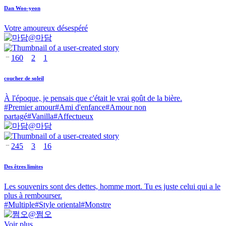
Dan Woo-yeon
Votre amoureux désespéré
@
마담
160
2
1
coucher de soleil
À l'époque, je pensais que c'était le vrai goût de la bière.
#
Premier amour
#
Ami d'enfance
#
Amour non
partagé
#
Vanilla
#
Affectueux
@
마담
245
3
16
Des êtres limites
Les souvenirs sont des dettes, homme mort. Tu es juste celui qui a le
plus à rembourser.
#
Multiple
#
Style oriental
#
Monstre
@
쩜오
Voir plus