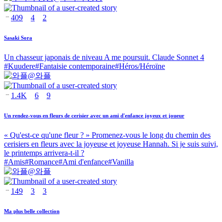
409
4
2
Sasaki Sora
Un chasseur japonais de niveau A me poursuit. Claude Sonnet 4
#
Kuudere
#
Fantaisie contemporaine
#
Héros/Héroïne
@
와플
1.4K
6
9
Un rendez-vous en fleurs de cerisier avec un ami d'enfance joyeux et joueur
« Qu'est-ce qu'une fleur ? » Promenez-vous le long du chemin des
cerisiers en fleurs avec la joyeuse et joyeuse Hannah. Si je suis suivi,
le printemps arrivera-t-il ?
#
Amis
#
Romance
#
Ami d'enfance
#
Vanilla
@
와플
149
3
3
Ma plus belle collection