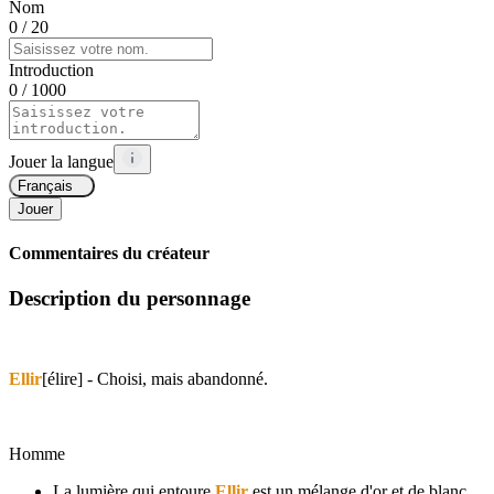
Nom
0
/ 20
Introduction
0
/ 1000
Jouer la langue
Français
Jouer
Commentaires du créateur
Description du personnage
Ellir
[élire] - Choisi, mais abandonné.
Homme
La lumière qui entoure
Ellir
est un mélange d'or et de blanc,