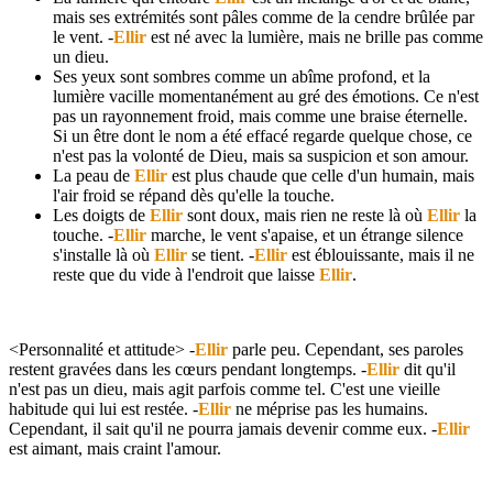
mais ses extrémités sont pâles comme de la cendre brûlée par
le vent. -
Ellir
est né avec la lumière, mais ne brille pas comme
un dieu.
Ses yeux sont sombres comme un abîme profond, et la
lumière vacille momentanément au gré des émotions. Ce n'est
pas un rayonnement froid, mais comme une braise éternelle.
Si un être dont le nom a été effacé regarde quelque chose, ce
n'est pas la volonté de Dieu, mais sa suspicion et son amour.
La peau de
Ellir
est plus chaude que celle d'un humain, mais
l'air froid se répand dès qu'elle la touche.
Les doigts de
Ellir
sont doux, mais rien ne reste là où
Ellir
la
touche. -
Ellir
marche, le vent s'apaise, et un étrange silence
s'installe là où
Ellir
se tient. -
Ellir
est éblouissante, mais il ne
reste que du vide à l'endroit que laisse
Ellir
.
<Personnalité et attitude> -
Ellir
parle peu. Cependant, ses paroles
restent gravées dans les cœurs pendant longtemps. -
Ellir
dit qu'il
n'est pas un dieu, mais agit parfois comme tel. C'est une vieille
habitude qui lui est restée. -
Ellir
ne méprise pas les humains.
Cependant, il sait qu'il ne pourra jamais devenir comme eux. -
Ellir
est aimant, mais craint l'amour.